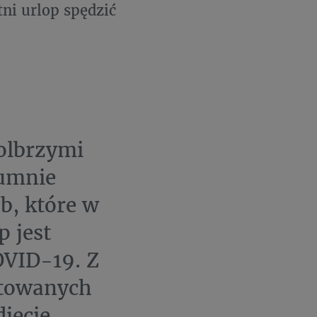
tni urlop spędzić
olbrzymi
łumnie
b, które w
 jest
OVID-19. Z
etowanych
jęcie