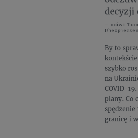
decyzji
– mówi Toma
Ubezpieczen
By to spra
kontekście
szybko ro
na Ukraini
COVID-19. 
plany. Co 
spędzenie 
granicę i 