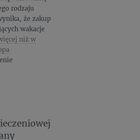
ego rodzaju
wynika, że zakup
jących wakacje
ięcej niż w
opa
enie
ieczeniowej
wany