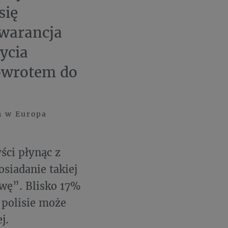
się
gwarancja
ycia
owrotem do
h w Europa
ści płynąc z
osiadanie takiej
owę”. Blisko 17%
 polisie może
j.