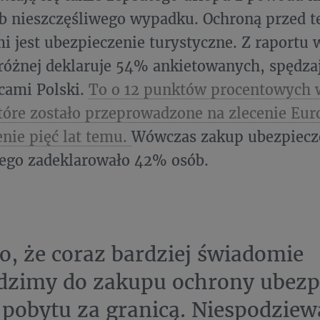
b nieszczęśliwego wypadku. Ochroną przed t
i jest ubezpieczenie turystyczne. Z raportu 
różnej deklaruje 54% ankietowanych, spędza
cami Polski.
To o 12 punktów procentowych w
tóre zostało przeprowadzone na zlecenie Eur
nie pięć lat temu.
Wówczas zakup ubezpiecz
nego zadeklarowało 42% osób.
to, że coraz bardziej świadomie
dzimy do zakupu ochrony ubezp
 pobytu za granicą. Niespodzie