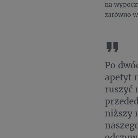
na wypoczy
zarówno w 
Po dwóc
apetyt 
ruszyć 
przeded
niższy 
naszego
odczuwa