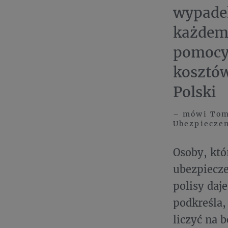
wypadek
każdemu
pomocy 
kosztów
Polski
– mówi Toma
Ubezpiecze
Osoby, któ
ubezpiecze
polisy daj
podkreśla,
liczyć na 