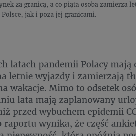
nek za granicą, a co piąta osoba zamierza le
Polsce, jak i poza jej granicami.
h latach pandemii Polacy mają 
na letnie wyjazdy i zamierzają t
na wakacje. Mimo to odsetek osó
niu lata mają zaplanowany urlop
niż przed wybuchem epidemii C
 raportu wynika, że część anki
 niepewność, która opóźnia pod