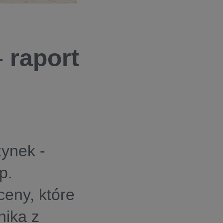
 raport
ynek -
p.
eny, które
nika z