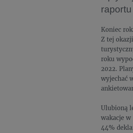
raportu
Koniec rok
Z tej okaz
turystyczn
roku wypoc
2022. Plan
wyjechać w
ankietowan
Ulubioną l
wakacje w 
44% deklar