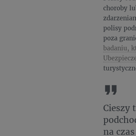
choroby lu
zdarzeniam
polisy pod
poza grani
badaniu, k
Ubezpiecze
turystycz
Cieszy 
podcho
na czas