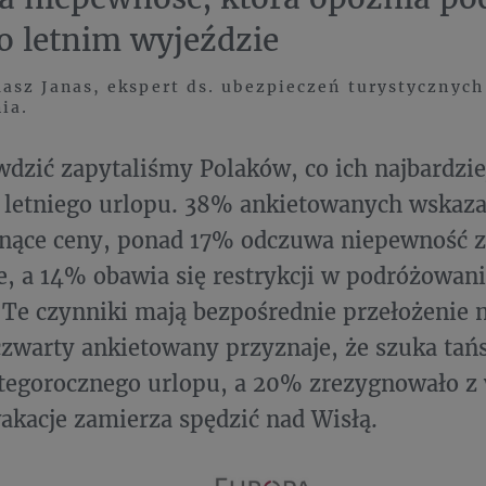
 o letnim wyjeździe
sz Janas, ekspert ds. ubezpieczeń turystycznych
ia.
wdzić zapytaliśmy Polaków, co ich najbardzie
 letniego urlopu. 38% ankietowanych wskazało
snące ceny, ponad 17% odczuwa niepewność z
e, a 14% obawia się restrykcji w podróżowan
Te czynniki mają bezpośrednie przełożenie 
czwarty ankietowany przyznaje, że szuka tańs
tegorocznego urlopu, a 20% zrezygnowało z
wakacje zamierza spędzić nad Wisłą.