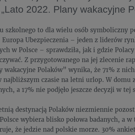
 „Lato 2022. Plany wakacyjne P
u szkolnego to dla wielu osób symboliczny p
ji Europa Ubezpieczenia – jeden z liderów ry
ych w Polsce – sprawdziła, jak i gdzie Polac
zywać. Z przygotowanego na jej zlecenie ra
y wakacyjne Polaków” wynika, że 71% z nich
 najbliższym czasie na letni urlop. W domu 
ych, a 17% nie podjęło jeszcze decyzji w tej 
etnią destynacją Polaków niezmiennie pozost
Polsce wybiera blisko połowa badanych, a w t
uje, że jedzie nad polskie morze. 30% anki