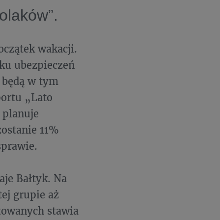
olaków”.
oczątek wakacji.
nku ubezpieczeń
y będą w tym
portu „Lato
 planuje
zostanie 11%
sprawie.
aje Bałtyk. Na
ej grupie aż
etowanych stawia