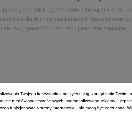
cją w regionie Bliskiego Wschodu informujemy, że Eur
eczeniową dla Klientów posiadających ubezpieczenie po
m nie mogą powrócić do Polski w pierwotnie zaplanow...
alizowania Twojego korzystania z naszych usług, zarządzania Twoimi p
1
2
3
4
5
6
7
 funkcje mediów społecznościowych, spersonalizowane reklamy i ulepsz
wego funkcjonowania strony internetowej i nie mogą być odrzucone. Więc