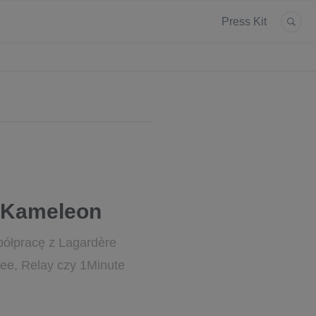
Press Kit
i Kameleon
ółpracę z Lagardère
Free, Relay czy 1Minute