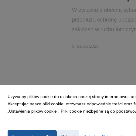
W związku z obecną sytua
przedłuża ochronę ubezpi
zakłóceń w ruchu lotniczy
5 marca 2026
Używamy plików cookie do działania naszej strony internetowej, an
Akceptując nasze pliki cookie, otrzymasz odpowiednie treści oraz
„Ustawienia plików cookie”. Pliki cookie niezbędne są do podstawo
Powered by