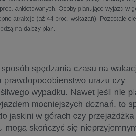
4 proc. ankietowanych. Osoby planujące wyjazd w g
ępne atrakcje (aż 44 proc. wskazań). Pozostałe ele
odzą na dalszy plan.
 sposób spędzania czasu na wakac
a prawdopodobieństwo urazu czy
śliwego wypadku. Nawet jeśli nie p
yjazdem mocniejszych doznań, to s
do jaskini w górach czy przejażdżk
u mogą skończyć się nieprzyjemnym