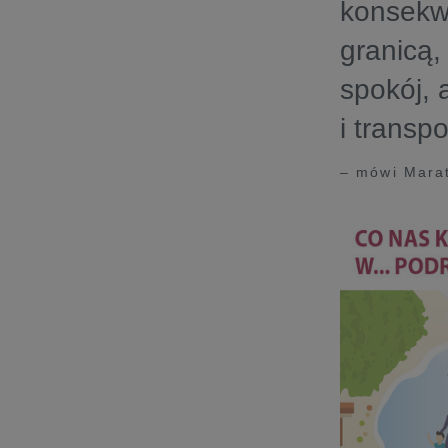
konsekw
granicą,
spokój, 
i transp
– mówi Marat