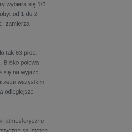
y wybiera się 1/3
obyt od 1 do 2
c. zamierza
o tak 63 proc.
. Blisko połowa
e się na wyjazd
 przede wszystkim
ą odleglejsze
ki atmosferyczne
ystyczne są istotne