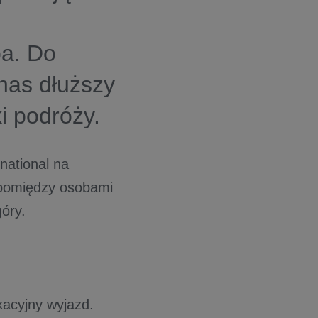
a. Do
nas dłuższy
i podróży.
national na
 pomiędzy osobami
óry.
kacyjny wyjazd.