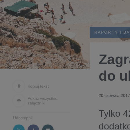
RAPORTY I B
Zagr
do u
Kopiuj tekst
20 czerwca 2017
Pokaż wszystkie
załączniki
Tylko 4
Udostępnij
dodatko