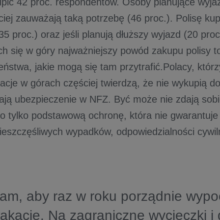
pić 42 proc. respondentów. Osoby planujące wyj
iej zauważają taką potrzebę (46 proc.). Polisę kup
35 proc.) oraz jeśli planują dłuższy wyjazd (20 proc
ch się w góry najważniejszy powód zakupu polisy t
eństwa, jakie mogą się tam przytrafić.Polacy, któr
acje w górach częściej twierdzą, że nie wykupią do
ją ubezpieczenie w NFZ. Być może nie zdają sobi
o tylko podstawową ochronę, która nie gwarantuje
ieszczęśliwych wypadków, odpowiedzialności cywiln
am, aby raz w roku porządnie wypo
kacje. Na zagraniczne wycieczki i 