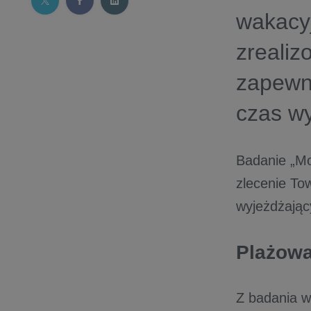
wakacyj
zreali
zapewni
czas wy
Badanie „Mo
zlecenie To
wyjeżdżając
Plażowa
Z badania w