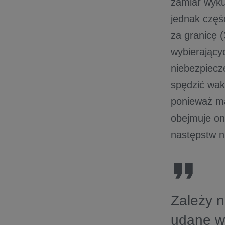
zamiar wyku
jednak częśc
za granicę (
wybierający
niebezpiecz
spędzić wak
ponieważ ma
obejmuje on
następstw n
Zależy n
udane wa