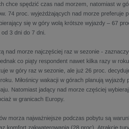
ch chce spędzić czas nad morzem, natomiast w gór
w. 74 proc. wyjeżdżających nad morze preferuje p
bierający się w góry wolą krótsze wyjazdy – 67 pro
od 3 dni do 7 dni.
żą nad morze najczęściej raz w sezonie - zaznaczył
ednak co piąty respondent nawet kilka razy w roku
uje w góry raz w sezonie, ale już 26 proc. decyduj
w roku. Miłośnicy wakacji w górach planują wyjazdy
raju. Natomiast jadący nad morze częściej wybieraj
ociaż w granicach Europy.
ków morza najważniejsze podczas pobytu są warun
az komfort zakwaterowania (28 proc). Atrakcje tur