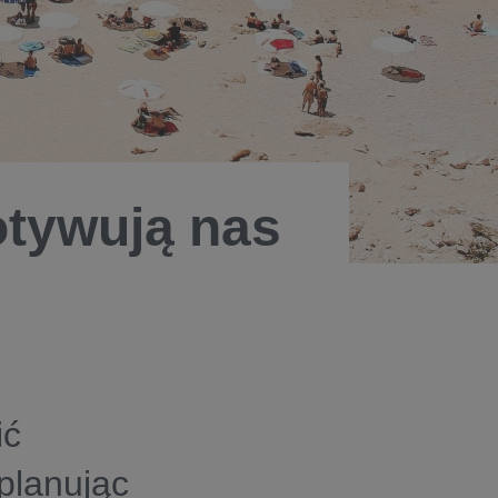
otywują nas
ić
planując