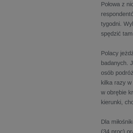
Połowa z ni
respondentó
tygodni. Wy
spędzić tam 
Polacy jeżd
badanych. J
osób podróż
kilka razy 
w obrębie k
kierunki, ch
Dla miłośni
(34 proc) or