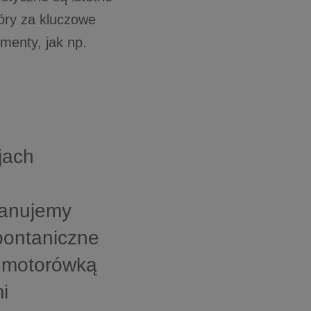
óry za kluczowe
menty, jak np.
jach
lanujemy
pontaniczne
a motorówką
i