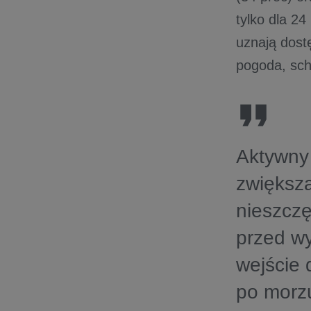
tylko dla 2
uznają dost
pogoda, sch
Aktywny
zwiększ
nieszczę
przed w
wejście 
po morz