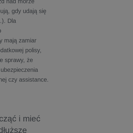
azd nad morze
ują, gdy udają się
.). Dla
o
zy mają zamiar
datkowej polisy,
e sprawy, że
 ubezpieczenia
ej czy assistance.
cząć i mieć
dłuższe