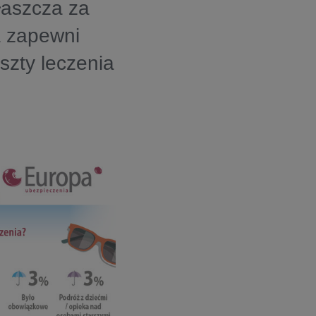
łaszcza za
a zapewni
szty leczenia