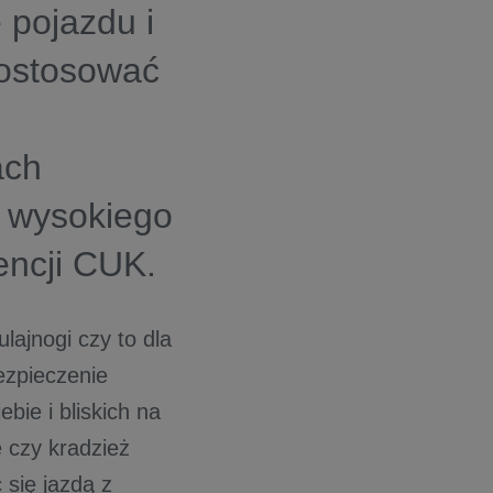
pojazdu i
dostosować
ach
w wysokiego
encji CUK.
lajnogi czy to dla
ezpieczenie
bie i bliskich na
e czy kradzież
 się jazdą z