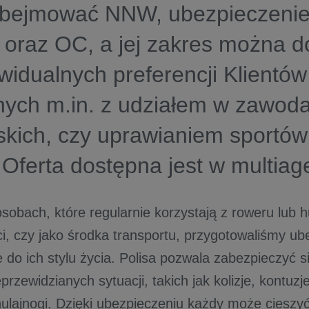
bejmować NNW, ubezpieczenie 
 oraz OC, a jej zakres można 
widualnych preferencji Klientów
nych m.in. z udziałem w zawod
skich, czy uprawianiem sportó
 Oferta dostępna jest w multiag
sobach, które regularnie korzystają z roweru lub hu
i, czy jako środka transportu, przygotowaliśmy ub
o ich stylu życia. Polisa pozwala zabezpieczyć sie
rzewidzianych sytuacji, takich jak kolizje, kontuzj
hulajnogi. Dzięki ubezpieczeniu każdy może cieszyć