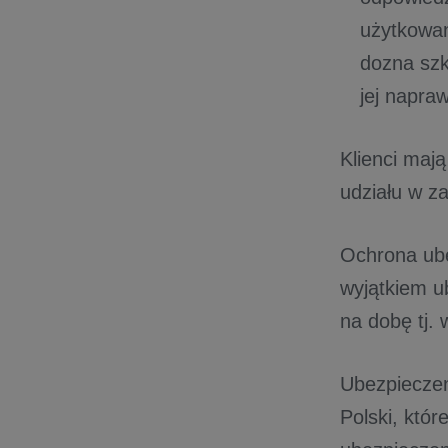
użytkowan
dozna szk
jej napraw
Klienci maj
udziału w z
Ochrona ube
wyjątkiem u
na dobę tj.
Ubezpieczen
Polski, któ