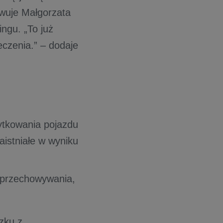
wuje Małgorzata
ngu. „To już
czenia.” – dodaje
ytkowania pojazdu
istniałe w wyniku
 przechowywania,
zku z