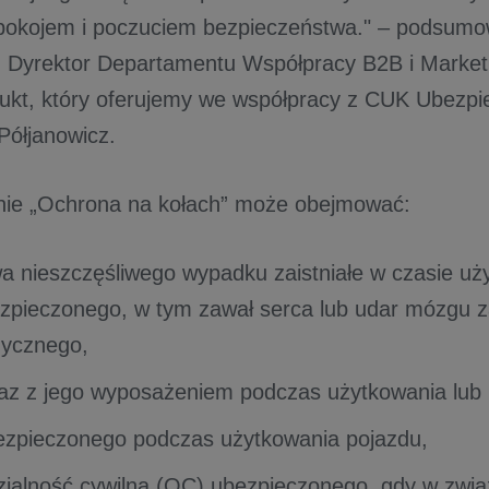
pokojem i poczuciem bezpieczeństwa." – podsumo
, Dyrektor Departamentu Współpracy B2B i Marketi
dukt, który oferujemy we współpracy z CUK Ubezpie
Półjanowicz.
nie „Ochrona na kołach” może obejmować:
a nieszczęśliwego wypadku zaistniałe w czasie uż
zpieczonego, w tym zawał serca lub udar mózgu za
izycznego,
az z jego wyposażeniem podczas użytkowania lub
ezpieczonego podczas użytkowania pojazdu,
ialność cywilna (OC) ubezpieczonego, gdy w zwią