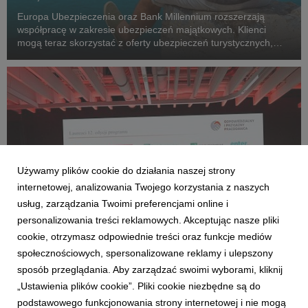
Europa Ubezpieczenia oraz Bank Millennium rozszerzają
współpracę w zakresie ubezpieczeń majątkowych. Klienci
mogą teraz skorzystać z oferty ubezpieczeń turystycznych,
dostępnejw aplikacji mobilnej banku.
Używamy plików cookie do działania naszej strony
internetowej, analizowania Twojego korzystania z naszych
usług, zarządzania Twoimi preferencjami online i
personalizowania treści reklamowych. Akceptując nasze pliki
cookie, otrzymasz odpowiednie treści oraz funkcje mediów
AKTUALNOŚCI
społecznościowych, spersonalizowane reklamy i ulepszony
Europa Ubezpieczenia z nagrodą
sposób przeglądania. Aby zarządzać swoimi wyborami, kliknij
„Odpowiedzialny i Przyjazny Pracodawca”
„Ustawienia plików cookie”. Pliki cookie niezbędne są do
20 maja 2026
podstawowego funkcjonowania strony internetowej i nie mogą