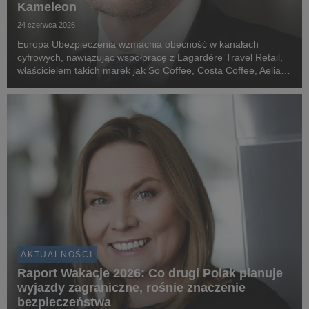
Kameleon
24 czerwca 2026
Europa Ubezpieczenia wzmacnia obecność w kanałach
cyfrowych, nawiązując współpracę z Lagardère Travel Retail,
właścicielem takich marek jak So Coffee, Costa Coffee, Aelia
Duty Free, Relay czy 1Minute Smacznego! W ramach
partnerstwa ubezpieczenie turystyczne Travel World ...
AKTUALNOŚCI
Raport Wakacje 2026: Co drugi Polak planuje
wyjazdy zagraniczne, rośnie znaczenie
bezpieczeństwa