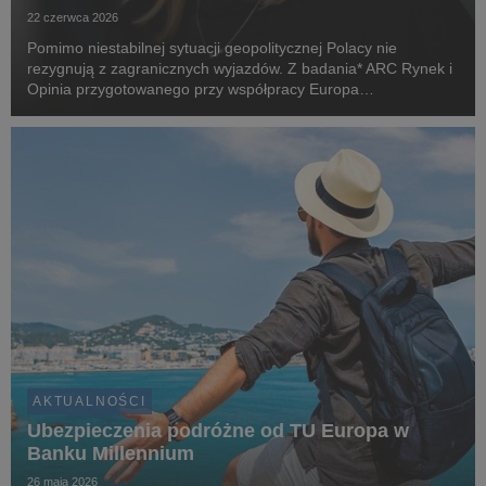
22 czerwca 2026
Pomimo niestabilnej sytuacji geopolitycznej Polacy nie
rezygnują z zagranicznych wyjazdów. Z badania* ARC Rynek i
Opinia przygotowanego przy współpracy Europa
Ubezpieczenia wynika, że niemal połowa dorosłych Polaków
planuje w 2026 roku urlop poza granicami kraju. Dane po...
AKTUALNOŚCI
Ubezpieczenia podróżne od TU Europa w
Banku Millennium
26 maja 2026