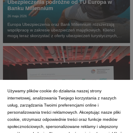
Ubezpieczenia podróżne od TU Europa w
Banku Millennium
26 maja 2026
Europa Ubezpieczenia oraz Bank Millennium rozszerzają
współpracę w zakresie ubezpieczeń majątkowych. Klienci
mogą teraz skorzystać z oferty ubezpieczeń turystycznych,
dostępnejw aplikacji mobilnej banku.
Używamy plików cookie do działania naszej strony
internetowej, analizowania Twojego korzystania z naszych
usług, zarządzania Twoimi preferencjami online i
personalizowania treści reklamowych. Akceptując nasze pliki
cookie, otrzymasz odpowiednie treści oraz funkcje mediów
AKTUALNOŚCI
społecznościowych, spersonalizowane reklamy i ulepszony
Europa Ubezpieczenia z nagrodą