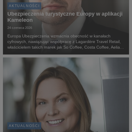
AKTUALNOŚCI
Ubezpieczenia turystyczne Europy w aplikacji
Kameleon
24 czerwca 2026
Europa Ubezpieczenia wzmacnia obecność w kanałach
cyfrowych, nawiązując współpracę z Lagardère Travel Retail,
właścicielem takich marek jak So Coffee, Costa Coffee, Aelia
Duty Free, Relay czy 1Minute Smacznego! W ramach
partnerstwa ubezpieczenie turystyczne Travel World ...
AKTUALNOŚCI