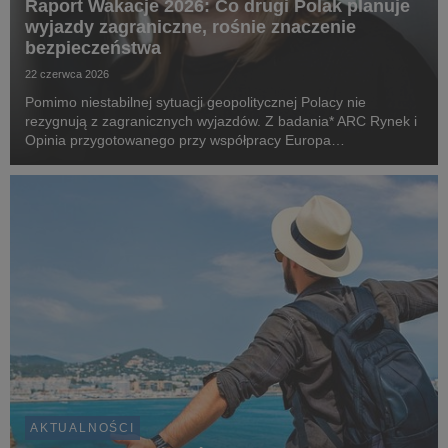
Raport Wakacje 2026: Co drugi Polak planuje
wyjazdy zagraniczne, rośnie znaczenie
bezpieczeństwa
22 czerwca 2026
Pomimo niestabilnej sytuacji geopolitycznej Polacy nie
rezygnują z zagranicznych wyjazdów. Z badania* ARC Rynek i
Opinia przygotowanego przy współpracy Europa
Ubezpieczenia wynika, że niemal połowa dorosłych Polaków
planuje w 2026 roku urlop poza granicami kraju. Dane po...
AKTUALNOŚCI